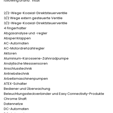
following brand : Vitax
2/2-Wege-Koaxial-Direktsteuerventile
3/2 Wege extern gesteuerte Ventile
3/2-Wege-Koaxial-Direktsteuerventile
4 Fingerhalter
Abgasanalyse und -regler
Absperrklappen
AC-Automaten
AC-Motordrehzahlregler
Aktoren
Aluminium-Karosserie-Zahnradpumpe
Analytische Messsensoren
Anschlusstechnik
Antriebstechnik
Arbeitsmaschinenpumpen
ATEX-Schalter
Bediener und Überwachung
Beleuchtungssteckverbinder und Easy Connectivity-Produkte
Chrome Shaft
Datennetze
DC-Automaten