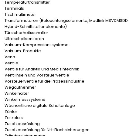
Temperaturtransmitter
Terminals
Tischmultimeter
Transformatoren (Beleuchtungselemente, Modlink MSVDMSDD
Hybrid-Schnittstellenelemente)
Türsicherheitsschalter
Ultraschallsensoren
Vakuum-Kompressionssysteme
Vakuum-Produkte
Vena
Ventile
Ventile für Analytik und Medizintechnik
Ventilinseln und Vorsteuerventile
Vorsteuerventile für die Prozessindustrie
Wegaufnehmer
Winkelhalter
Winkelmesssysteme
Wöchentliche digitale Schaltanlage
Zähler
Zeitrelais
Zusatzausrüstung
Zusatzausrüstung für NH-Flachsicherungen
Zylindersicherungen